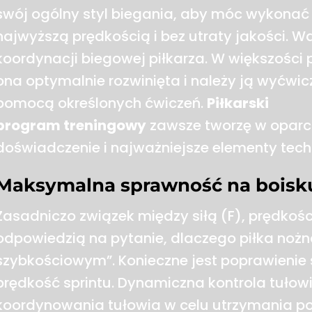
swój ogólny styl biegania, aby móc wykonać k
najwyższą prędkością i bez utraty jakości. Wa
koordynacji biegowej piłkarza. W większości 
ona optymalnie rozwinięta i należy ją wyćwic
pomocą określonych ćwiczeń.
Piłkarski
program treningowy
zawsze tworzę w oparci
doświadczenie i najważniejsze elementy tech
Maksymalna sprawność na boisk
Zasadniczo związek między siłą (F), prędkości
odpowiedzią na pytanie, dlaczego piłka nożn
szybkościowym”. Konieczne jest poprawienie 
prędkość sprintu. Dynamiczna kontrola tułowi
koordynowania tułowia w celu utrzymania poz