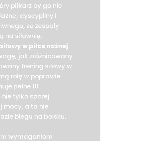
ry piłkarz by go nie
laznej dyscypliny i
ziwnego, że zespoły
ą na siłownię,
siłowy w piłce nożnej
wagę, jak zróżnicowany
kowany trening siłowy w
ną rolę w poprawie
uje pełne 10
nie tylko sporej
 mocy, a ta nie
azie biegu na boisku.
dnym wymaganiom