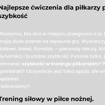
Najlepsze ćwiczenia dla piłkarzy
szybkość
Wiadomo, kto stoi w miejscu przegrywa a ci, k
mają duże szanse na zepsucie gry. Wystarczy
Robben, Messi, Ronaldo – pierwszą rzeczą, któ
dynamika i brutalna szybkość. Pytanie tylko, 
trenować
szybkość w treningu piłkarskim
? 
sprinterski? Oczywiście jest taka opcja, ale wą
będziesz
zadowolony?
Trening siłowy w piłce nożnej.