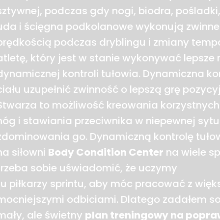
sztywnej, podczas gdy nogi, biodra, pośladk
uda i ścięgna podkolanowe wykonują zwinne
prędkością podczas dryblingu i zmiany tem
atletę, który jest w stanie wykonywać lepsze 
dynamicznej kontroli tułowia. Dynamiczna ko
ciału uzupełnić zwinność o lepszą grę pozycy
Stwarza to możliwość kreowania korzystnych 
nóg i stawiania przeciwnika w niepewnej sytu
zdominowania go. Dynamiczną kontrolę tuł
na siłowni
Body Condition Center
na wiele s
trzeba sobie uświadomić, że uczymy
tu piłkarzy sprintu, aby móc pracować z więk
mocniejszymi odbiciami. Dlatego zadałem sob
mały, ale świetny
plan treningowy na popra