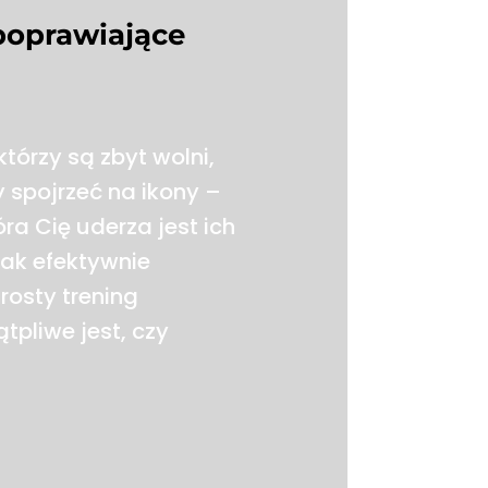
 poprawiające
tórzy są zbyt wolni,
 spojrzeć na ikony –
ra Cię uderza jest ich
jak efektywnie
Prosty trening
tpliwe jest, czy