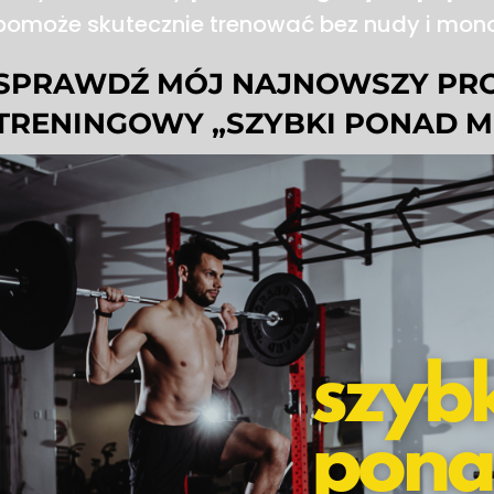
pomoże skutecznie trenować bez nudy i monot
SPRAWDŹ MÓJ NAJNOWSZY PR
TRENINGOWY „SZYBKI PONAD MI