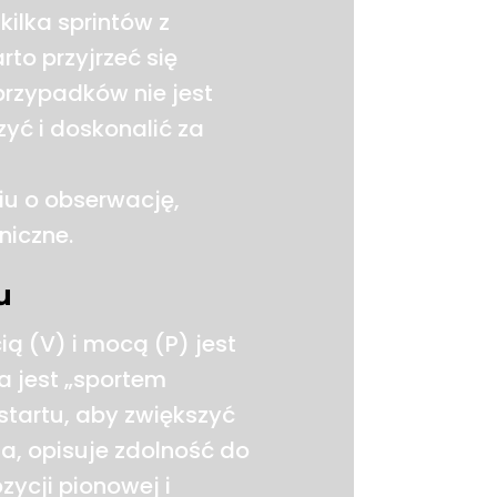
ilka sprintów z
rto przyjrzeć się
przypadków nie jest
zyć i doskonalić za
u o obserwację,
niczne.
u
ą (V) i mocą (P) jest
a jest „sportem
startu, aby zwiększyć
a, opisuje zdolność do
ycji pionowej i