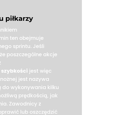
u piłkarzy
nnikiem
rmin ten obejmuje
ego sprintu. Jeśli
 że poszczególne akcje
z
 szybkości
jest więc
 nożnej jest nazywa
ią do wykonywania kilku
ożliwą prędkością, jak
nia. Zawodnicy z
prawić lub oszczędzić