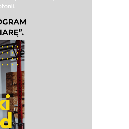
onii.
OGRAM
ARĘ”.