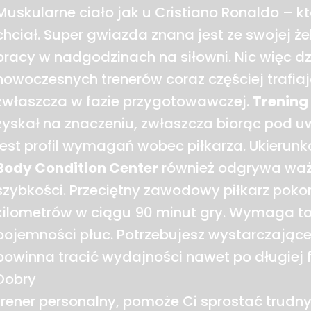
Muskularne ciało jak u Cristiano Ronaldo – któ
chciał. Super gwiazda znana jest ze swojej że
pracy w nadgodzinach na siłowni. Nic więc d
nowoczesnych trenerów coraz częściej trafiaj
zwłaszcza w fazie przygotowawczej.
Trening 
zyskał na znaczeniu, zwłaszcza biorąc pod u
jest profil wymagań wobec piłkarza. Ukierun
Body Condition Center
również odgrywa waż
szybkości. Przeciętny zawodowy piłkarz pokon
kilometrów w ciągu 90 minut gry. Wymaga to 
pojemności płuc. Potrzebujesz wystarczającej
powinna tracić wydajności nawet po długiej f
Dobry
trener personalny, pomoże Ci sprostać tru