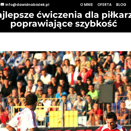
info@dawidnabialek.pl
O MNIE
OFERTA
BLOG
jlepsze ćwiczenia dla piłkar
poprawiające szybkość