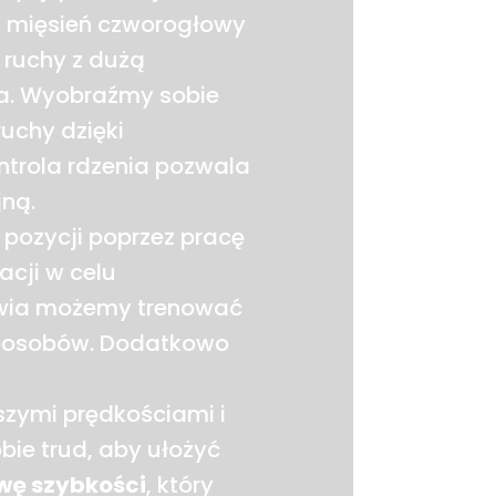
i, mięsień czworogłowy
 ruchy z dużą
pa. Wyobraźmy sobie
ruchy dzięki
ntrola rdzenia pozwala
jną.
pozycji poprzez pracę
acji w celu
owia możemy trenować
posobów. Dodatkowo
szymi prędkościami i
ie trud, aby ułożyć
wę szybkości
, który