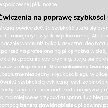
współczesnej piłki nożnej.
Ćwiczenia na poprawę szybkości 
Można powiedzieć, że szybkość stała się czy
determinującym wyniki w piłce nożnej. Ale te
znacznie więcej niż tylko klasyczną ideę totaln
spojrzeć na profesjonalną piłkę nożną widać,
takie jak podania czy drybling, stają się cora
bardziej ekspresyjne.
Ukierunkowany trening
absolutnie niezbędny. Prędkość biegu w piłce
również szybkością cykliczną, czyli zdolnośc
identycznych ruchów pod rząd z najwyższą m
to ma miejsce w przypadku sprintu lub biega
pomocą trenera
dawidnabialek.pl
powinni po