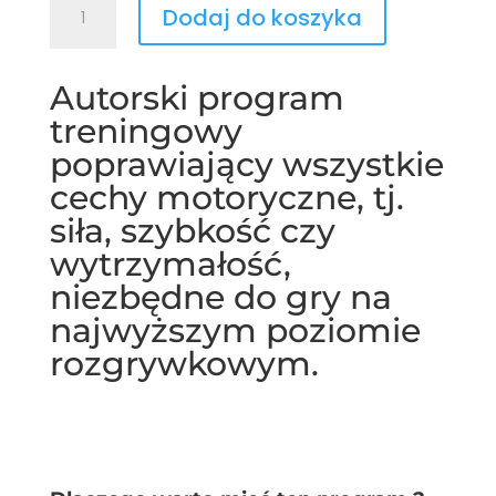
Dodaj do koszyka
SZYBKI
PONAD
MIARĘ
Autorski program
-
treningowy
4
TYGODNIOWY
poprawiający wszystkie
PROGRAM
cechy motoryczne, tj.
TRENINGOWY
siła, szybkość czy
wytrzymałość,
niezbędne do gry na
najwyższym poziomie
rozgrywkowym.