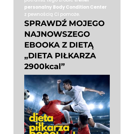
personalny
Body Condition Center
z pewnością Ci pomoże.
SPRAWDŹ MOJEGO
NAJNOWSZEGO
EBOOKA Z DIETĄ
„DIETA PIŁKARZA
2900kcal”