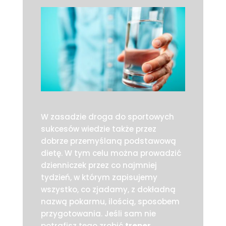
W zasadzie droga do sportowych
sukcesów wiedzie także przez
dobrze przemyślaną podstawową
dietę. W tym celu można prowadzić
dzienniczek przez co najmniej
tydzień, w którym zapisujemy
wszystko, co zjadamy, z dokładną
nazwą pokarmu, ilością, sposobem
przygotowania. Jeśli sam nie
potrafisz tego zrobić
trener