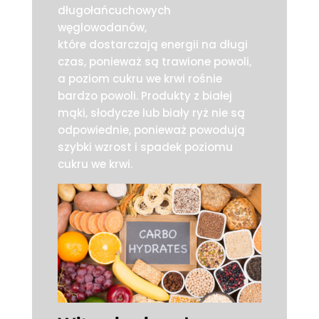
długołańcuchowych
węglowodanów,
które dostarczają energii na długi
czas, ponieważ są trawione powoli,
a poziom cukru we krwi rośnie
bardzo powoli. Produkty z białej
mąki, słodycze lub biały ryż nie są
odpowiednie, ponieważ powodują
szybki wzrost i spadek poziomu
cukru we krwi.