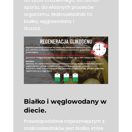
do życia codziennego, do ruchu i
sportu, do własnych procesów
organizmu. Makroskładniki to:
białko, węglowodany i
tłuszcz.
Białko i węglowodany w
diecie.
Prawdopodobnie najważniejszym z
makroskładników jest białko, które