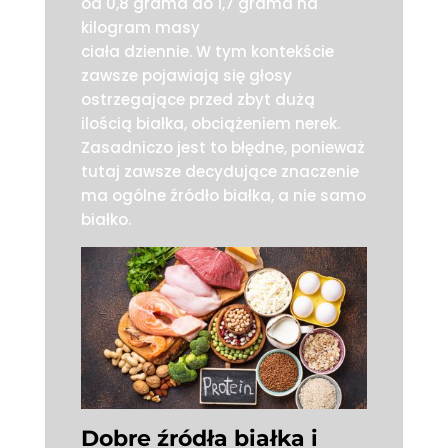
od 0,8 grama do 1,7 grama na
kilogram masy
ciała dziennie. W tym kontekście
zawsze pojawiają się głosy
ostrzegające przed zbyt dużą
ilością białka, obciążeniem nerek.
Zasadniczo jest to błędne, ponieważ
tutaj zawsze decydujące znaczenie
ma ogólne źródło białka, a nie samo
białko.
Dobre źródła białka i