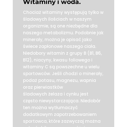
Witaminy i woda.
Chociaż witaminy występują tylko w
śladowych ilościach w naszym
organizmie, są one niezbędne dla
naszego metabolizmu. Podobnie jak
minerały, można je opisać jako
świece zapłonowe naszego ciała.
Niedobory witamin z grupy B (B1, B6,
B12), niacyny, kwasu foliowego i
witaminy C są powszechne u wielu
sportowców. Jeśli chodzi o minerały,
podaż potasu, magnezu, wapnia
oraz pierwiastków
śladowych żelaza i cynku jest
często niewystarczająca. Niedobór
ten można wytłumaczyć
dodatkowym zapotrzebowaniem
sportowca, które zazwyczaj można