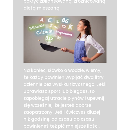
pokryć zbilansowaną, zróżnicowaną
dietą mieszaną.
Na koniec, słówko o wodzie, wiemy,
że każdy powinien wypijać dwa litry
dziennie bez wysiłku fizycznego. Jeśli
uprawiasz sport lub biegasz, to
zapobiegaj utracie płynów i upewnij
się wcześniej, że jesteś dobrze
zaopatrzony. Jeśli ćwiczysz dłużej
niż godzinę, od czasu do czasu
powinieneś też pić mniejsze ilości.