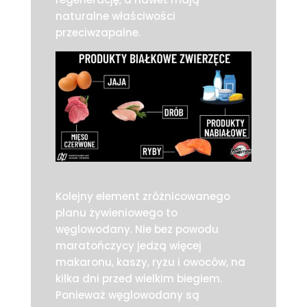
naturalne właściwości
przeciwzapalne.
Kolejny element zróżnicowanego
planu żywieniowego to
węglowodany. Nie bez powodu
maratończycy jedzą więcej
makaronu, kaszy, ryżu i owoców, na
kilka dni przed wielkim biegiem.
Ponieważ węglowodany są