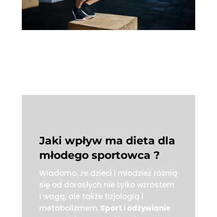
2 marca 2024
Jaki wpływ ma dieta dla
młodego sportowca ?
Wiadomo, że dzieci i młodzież różnią
się od dorosłych nie tylko wzrostem
i wagą, ale także fizjologią i
metabolizmem.
Sport i odżywianie