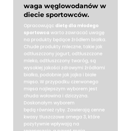
waga węglowodanów w
diecie sportowców.
Opracowując
dietę dla młodego
sportowca
warto zawracać uwagę
na produkty będące źródłem białka.
Chude produkty mleczne, takie jak
odtłuszczony jogurt, odtłuszczone
mleko, odtłuszczony twaróg, są
wysokiej jakości zdrowymi źródłami
białka, podobnie jak jajka i białe
mięso. W przypadku czerwonego
mięsa najlepszym wyborem jest
chuda wołowina i dziczyzna.
Doskonałym wyborem
będą również ryby. Zawierają cenne
kwasy tłuszczowe omega 3, które
pozytywnie wpływają na
regenerację, a nawet mają