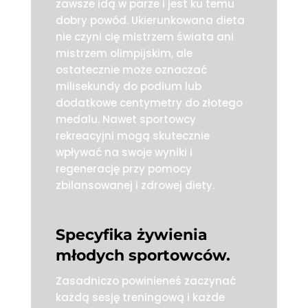
zawsze idą w parze i jest ku temu
dobry powód. Ukierunkowana dieta
nie czyni cię mistrzem świata ani
mistrzem olimpijskim, ale
ostatecznie może oznaczać
milisekundy do podium lub
dodatkowe centymetry do złotego
medalu. Nawet sportowcy
rekreacyjni mogą skutecznie
wpływać na swoje wyniki i
regenerację przy pomocy
zbilansowanej i zdrowej diety.
Specyfika żywienia
młodych sportowców.
Zasadniczo powinieneś zaczynać
każdą sesję treningową i każde